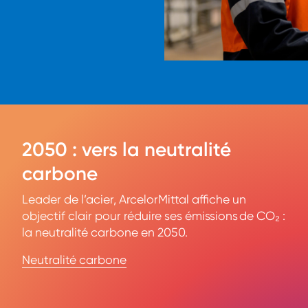
2050 : vers la neutralité
carbone
Leader de l’acier, ArcelorMittal affiche un
objectif clair pour réduire ses émissions de CO₂ :
la neutralité carbone en 2050.
Neutralité carbone