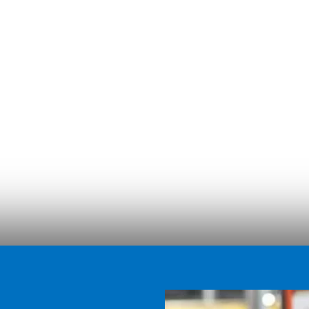
ArcelorMittal, avec 15 350
r ses 40 sites de
tal Labs et son réseau de