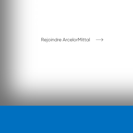
La France est un pays clé pour le groupe 
salariés, dont 800 chercheurs. répartis su
production, ses 3 sites de R&D, ses 2 Digi
distribution et de services..
Rejoindre ArcelorMittal