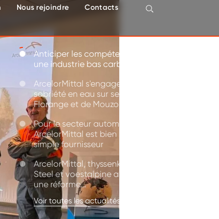
n
Nous rejoindre
Contacts
Anticiper les compétences pour
une industrie bas carbone
ArcelorMittal s'engage pour la
sobriété en eau sur ses sites de
Florange et de Mouzon
Pour le secteur automobile,
ArcelorMittal est bien plus qu'un
simple fournisseur
ArcelorMittal, thyssenkrupp
Steel et voestalpine appellent à
une réforme...
Voir toutes les actualités