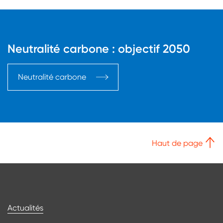
Neutralité carbone : objectif 2050
Neutralité carbone
Haut de page
Bas de page
Actualités