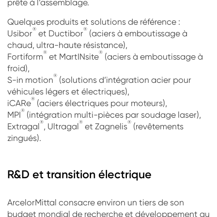
prête à l’assemblage.
Quelques produits et solutions de référence :
®
®
Usibor
et Ductibor
(aciers à emboutissage à
chaud, ultra-haute résistance),
®
®
Fortiform
et MartINsite
(aciers à emboutissage à
froid),
®
S-in motion
(solutions d’intégration acier pour
véhicules légers et électriques),
®
iCARe
(aciers électriques pour moteurs),
®
MPI
(intégration multi-pièces par soudage laser),
®
®
®
Extragal
, Ultragal
et Zagnelis
(revêtements
zingués).
R&D et transition électrique
ArcelorMittal consacre environ un tiers de son
budget mondial de recherche et développement au