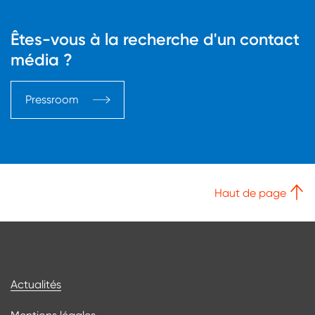
Êtes-vous à la recherche d'un contact
média ?
Pressroom
Haut de page
Bas de page
Actualités