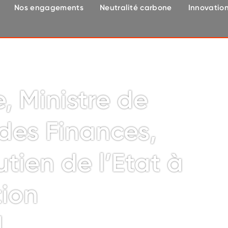
Nos engagements
Neutralité carbone
Innovatio
Le Maire, Ministre de l’Economie et (…)
, Ministre de
des Finances,
utien de l’Etat à
ion
l