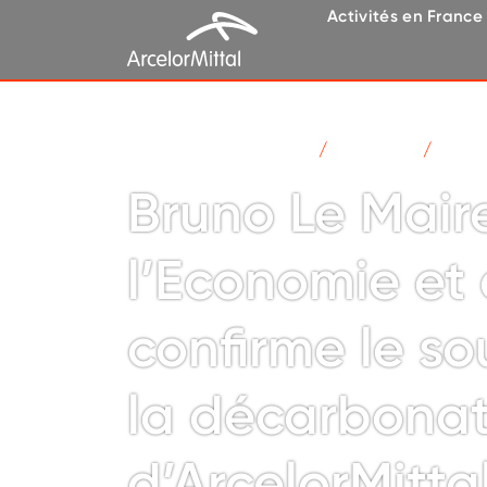
Activités en France
ArcelorMittal en France
Actualités
Bruno 
Bruno Le Maire
l’Economie et 
confirme le so
la décarbonat
d’ArcelorMitta