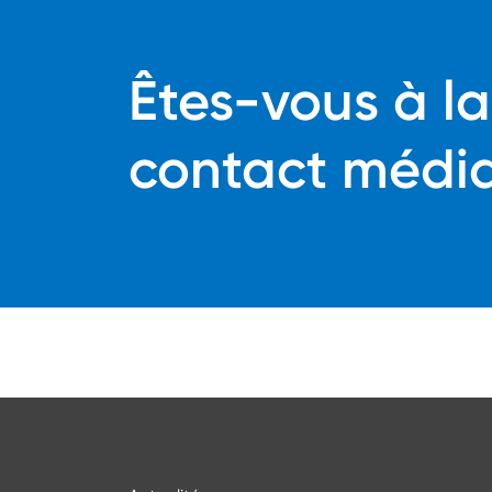
Êtes-vous à l
contact médi
Bas de page